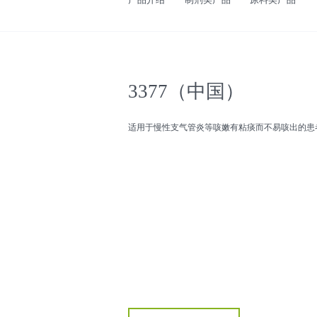
3377（中国）
适用于慢性支气管炎等咳嫩有粘痰而不易咳出的患