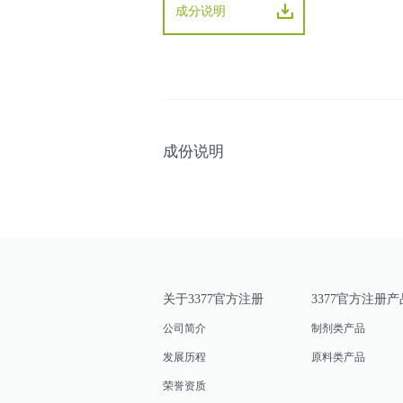
成分说明
成份说明
关于3377官方注册
3377官方注册产
公司简介
制剂类产品
发展历程
原料类产品
荣誉资质