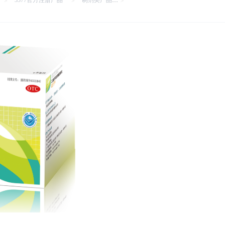
3377官方注册产品
制剂类产品
3377（中国）